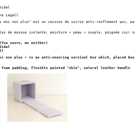
Vidal
ne Legall
s moi non plus" est un caisson de survie anti-ronflement qui, po
las de mousse isolante; peinture « peau » souple, poignée cuir n
(You snore, me neither)
Vidal
ll
oi non plus » is an anti-snooring survival box which, placed bes
 foam padding, flexible painted "skin", natural leather handle