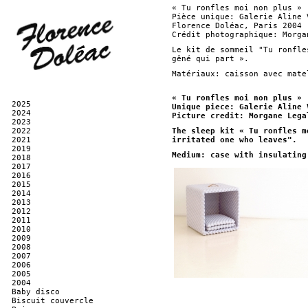
« Tu ronfles moi non plus »
Pièce unique: Galerie Aline 
Florence Doléac, Paris 2004
Crédit photographique: Morga
Le kit de sommeil "Tu ronfle
gêné qui part ».
Matériaux: caisson avec mate
« Tu ronfles moi non plus » 
2025
Unique piece: Galerie Aline 
2024
Picture credit: Morgane Lega
2023
2022
The sleep kit « Tu ronfles m
2021
irritated one who leaves".
2019
Medium: case with insulating
2018
2017
2016
2015
2014
2013
2012
2011
2010
2009
2008
2007
2006
2005
2004
Baby disco
Biscuit couvercle