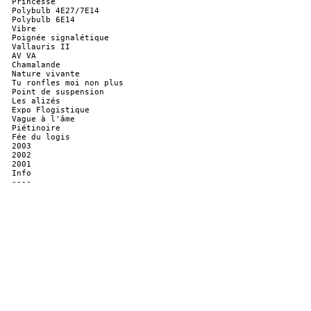
Princesse
Polybulb 4E27/7E14
Polybulb 6E14
Vibre
Poignée signalétique
Vallauris II
AV VA
Chamalande
Nature vivante
Tu ronfles moi non plus
Point de suspension
Les alizés
Expo Flogistique
Vague à l'âme
Piétinoire
Fée du logis
2003
2002
2001
Info
----