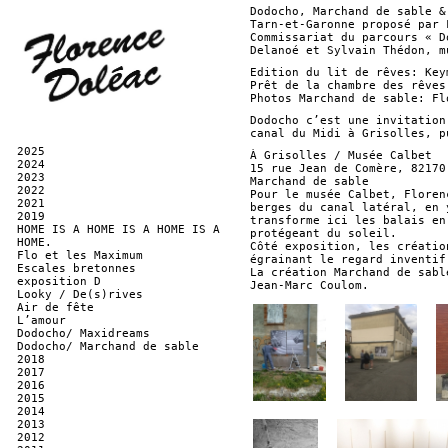
Dodocho, Marchand de sable &
Tarn-et-Garonne proposé par 
Commissariat du parcours « D
Delanoé et Sylvain Thédon, m
Edition du lit de rêves: Key
Prêt de la chambre des rêves
Photos Marchand de sable: Fl
Dodocho c’est une invitation
canal du Midi à Grisolles, p
2025
À Grisolles / Musée Calbet
2024
15 rue Jean de Comère, 82170
2023
Marchand de sable
2022
Pour le musée Calbet, Floren
2021
berges du canal latéral, en 
2019
transforme ici les balais en
HOME IS A HOME IS A HOME IS A
protégeant du soleil.
HOME.
Côté exposition, les créatio
Flo et les Maximum
égrainant le regard inventif
Escales bretonnes
La création Marchand de sabl
exposition D
Jean-Marc Coulom.
Looky / De(s)rives
Air de fête
L’amour
Dodocho/ Maxidreams
Dodocho/ Marchand de sable
2018
2017
2016
2015
2014
2013
2012