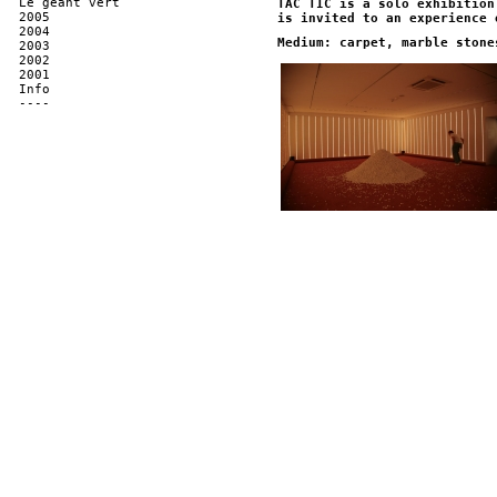
Le géant vert
TAC TIC is a solo exhibition
2005
is invited to an experience 
2004
Medium: carpet, marble stone
2003
2002
2001
Info
----