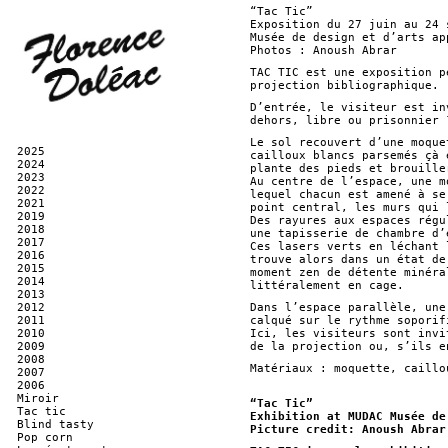
“Tac Tic”
Exposition du 27 juin au 24 
Musée de design et d’arts ap
Photos : Anoush Abrar
TAC TIC est une exposition p
projection bibliographique.
D’entrée, le visiteur est in
dehors, libre ou prisonnier 
Le sol recouvert d’une moque
2025
cailloux blancs parsemés çà 
2024
plante des pieds et brouille
2023
Au centre de l’espace, une m
2022
lequel chacun est amené à se
2021
point central, les murs qui 
2019
Des rayures aux espaces régu
2018
une tapisserie de chambre d’
2017
Ces lasers verts en léchant 
2016
trouve alors dans un état de
2015
moment zen de détente minéra
2014
littéralement en cage.
2013
2012
Dans l’espace parallèle, une
2011
calqué sur le rythme soporif
2010
Ici, les visiteurs sont invi
2009
de la projection ou, s’ils e
2008
Matériaux : moquette, caillo
2007
2006
Miroir
“Tac Tic”
Tac tic
Exhibition at MUDAC Musée de
Blind tasty
Picture credit: Anoush Abrar
Pop corn