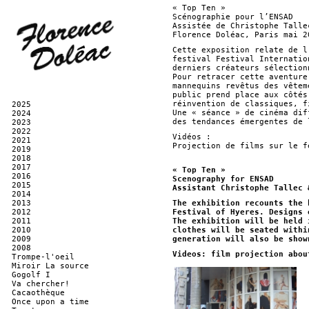
« Top Ten »
Scénographie pour l’ENSAD
Assistée de Christophe Talle
Florence Doléac, Paris mai 2
Cette exposition relate de l
festival Festival Internatio
derniers créateurs sélection
Pour retracer cette aventure
mannequins revêtus des vêtem
public prend place aux côtés
réinvention de classiques, f
2025
Une « séance » de cinéma dif
2024
des tendances émergentes de 
2023
2022
Vidéos :
2021
Projection de films sur le f
2019
2018
2017
« Top Ten »
2016
Scenography for ENSAD
2015
Assistant Christophe Tallec 
2014
2013
The exhibition recounts the 
2012
Festival of Hyeres. Designs 
2011
The exhibition will be held 
2010
clothes will be seated withi
2009
generation will also be show
2008
Videos: film projection abou
Trompe-l'oeil
Miroir La source
Gogolf I
Va chercher!
Cacaothèque
Once upon a time