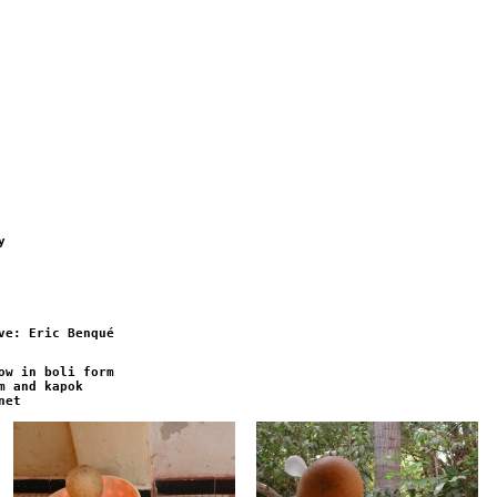
y
ve: Eric Benqué
ow in boli form
m and kapok
net