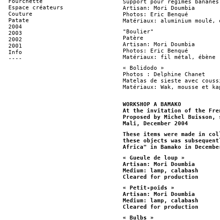
Fourchette
Support pour régimes bananes
Espace créateurs
Artisan: Mori Doumbia
Couture
Photos: Eric Benqué
Patate
Matériaux: aluminium moulé, 
2004
"Boulier"
2003
Patère
2002
Artisan: Mori Doumbia
2001
Photos: Eric Benqué
Info
Matériaux: fil métal, ébène
----
« Bolidodo »
Photos : Delphine Chanet
Matelas de sieste avec couss
Matériaux: Wak, mousse et ka
WORKSHOP A BAMAKO
At the invitation of the Fre
Proposed by Michel Buisson, 
Mali, December 2004
These items were made in col
these objects was subsequent
Africa" in Bamako in Decembe
« Gueule de loup »
Artisan: Mori Doumbia
Medium: lamp, calabash
Cleared for production
« Petit-poids »
Artisan: Mori Doumbia
Medium: lamp, calabash
Cleared for production
« Bulbs »