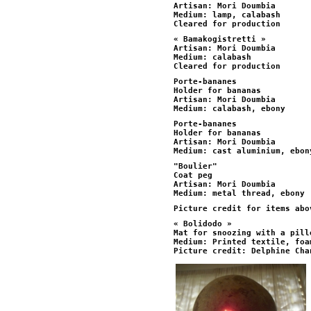
Artisan: Mori Doumbia
Medium: lamp, calabash
Cleared for production
« Bamakogistretti »
Artisan: Mori Doumbia
Medium: calabash
Cleared for production
Porte-bananes
Holder for bananas
Artisan: Mori Doumbia
Medium: calabash, ebony
Porte-bananes
Holder for bananas
Artisan: Mori Doumbia
Medium: cast aluminium, ebon
"Boulier"
Coat peg
Artisan: Mori Doumbia
Medium: metal thread, ebony
Picture credit for items abo
« Bolidodo »
Mat for snoozing with a pill
Medium: Printed textile, foa
Picture credit: Delphine Cha