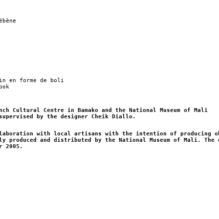
ébène
in en forme de boli
pok
nch Cultural Centre in Bamako and the National Museum of Mali
supervised by the designer Cheik Diallo.
laboration with local artisans with the intention of producing o
ly produced and distributed by the National Museum of Mali. The 
r 2005.