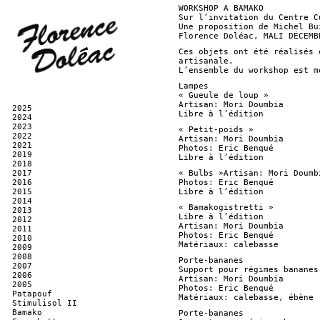
WORKSHOP A BAMAKO
Sur l’invitation du Centre C
Une proposition de Michel Bu
Florence Doléac, MALI DÉCEMB
Ces objets ont été réalisés 
artisanale.
L’ensemble du workshop est m
Lampes
« Gueule de loup »
Artisan: Mori Doumbia
2025
Libre à l’édition
2024
2023
« Petit-poids »
2022
Artisan: Mori Doumbia
2021
Photos: Eric Benqué
2019
Libre à l’édition
2018
2017
« Bulbs »Artisan: Mori Doumb
2016
Photos: Eric Benqué
2015
Libre à l’édition
2014
« Bamakogistretti »
2013
Libre à l’édition
2012
Artisan: Mori Doumbia
2011
Photos: Eric Benqué
2010
Matériaux: calebasse
2009
2008
Porte-bananes
2007
Support pour régimes bananes
2006
Artisan: Mori Doumbia
2005
Photos: Eric Benqué
Patapouf
Matériaux: calebasse, ébène
Stimulisol II
Bamako
Porte-bananes